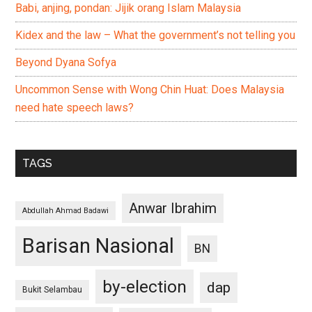
Babi, anjing, pondan: Jijik orang Islam Malaysia
Kidex and the law – What the government’s not telling you
Beyond Dyana Sofya
Uncommon Sense with Wong Chin Huat: Does Malaysia
need hate speech laws?
TAGS
Anwar Ibrahim
Abdullah Ahmad Badawi
Barisan Nasional
BN
by-election
dap
Bukit Selambau