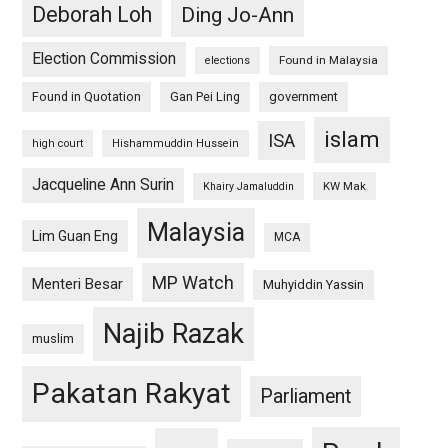
Deborah Loh
Ding Jo-Ann
Election Commission
Found in Malaysia
elections
Found in Quotation
Gan Pei Ling
government
islam
ISA
high court
Hishammuddin Hussein
Jacqueline Ann Surin
KW Mak
Khairy Jamaluddin
Malaysia
Lim Guan Eng
MCA
MP Watch
Menteri Besar
Muhyiddin Yassin
Najib Razak
muslim
Pakatan Rakyat
Parliament