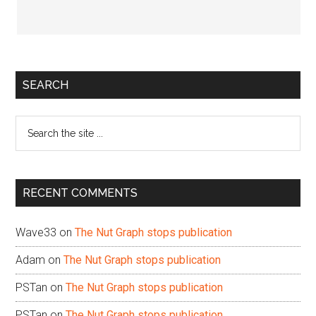
Primary
SEARCH
Sidebar
Search
the
site
...
RECENT COMMENTS
Wave33
on
The Nut Graph stops publication
Adam
on
The Nut Graph stops publication
PSTan
on
The Nut Graph stops publication
PSTan
on
The Nut Graph stops publication