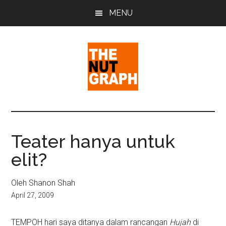
Skip
Skip
Skip
MENU
to
to
to
main
primary
footer
content
sidebar
The
Making
Sense
Nut
of
Teater hanya untuk
Politics
Graph
elit?
&
Pop
Culture
Oleh Shanon Shah
April 27, 2009
TEMPOH hari saya ditanya dalam rancangan
Hujah
di