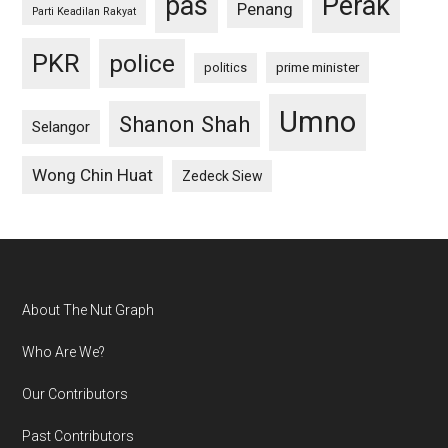
pas
Perak
Penang
Parti Keadilan Rakyat
PKR
police
politics
prime minister
Umno
Shanon Shah
Selangor
Wong Chin Huat
Zedeck Siew
Footer
About The Nut Graph
Who Are We?
Our Contributors
Past Contributors