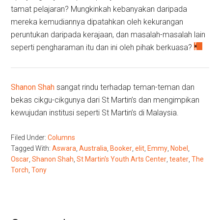
tamat pelajaran? Mungkinkah kebanyakan daripada
mereka kemudiannya dipatahkan oleh kekurangan
peruntukan daripada kerajaan, dan masalah-masalah lain
seperti pengharaman itu dan ini oleh pihak berkuasa?
Shanon Shah
sangat rindu terhadap teman-teman dan
bekas cikgu-cikgunya dari St Martin’s dan mengimpikan
kewujudan institusi seperti St Martin’s di Malaysia.
Filed Under:
Columns
Tagged With:
Aswara
,
Australia
,
Booker
,
elit
,
Emmy
,
Nobel
,
Oscar
,
Shanon Shah
,
St Martin's Youth Arts Center
,
teater
,
The
Torch
,
Tony