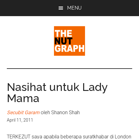
Skip
Skip
Skip
MENU
to
to
to
main
primary
footer
content
sidebar
The
Making
Sense
Nut
of
Nasihat untuk Lady
Politics
Graph
Mama
&
Pop
Culture
Secubit Garam
oleh Shanon Shah
April 11, 2011
TERKEZUT saya apabila beberapa suratkhabar di London