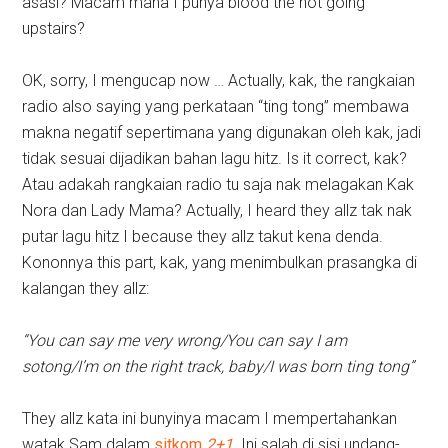
asasi? Macam mana I punya blood the not going
upstairs?
OK, sorry, I mengucap now … Actually, kak, the rangkaian
radio also saying yang perkataan “ting tong” membawa
makna negatif sepertimana yang digunakan oleh kak, jadi
tidak sesuai dijadikan bahan lagu hitz. Is it correct, kak?
Atau adakah rangkaian radio tu saja nak melagakan Kak
Nora dan Lady Mama? Actually, I heard they allz tak nak
putar lagu hitz I because they allz takut kena denda.
Kononnya this part, kak, yang menimbulkan prasangka di
kalangan they allz:
“You can say me very wrong/You can say I am
sotong/I’m on the right track, baby/I was born ting tong”
They allz kata ini bunyinya macam I mempertahankan
watak Sam dalam
sitkom
2+1
. Ini salah di sisi undang-