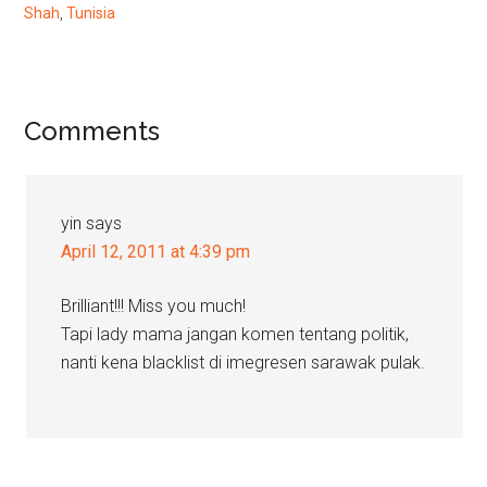
Shah
,
Tunisia
Reader
Comments
Interactions
yin
says
April 12, 2011 at 4:39 pm
Brilliant!!! Miss you much!
Tapi lady mama jangan komen tentang politik,
nanti kena blacklist di imegresen sarawak pulak.