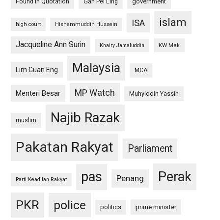
Found in Quotation
Gan Pei Ling
government
islam
ISA
high court
Hishammuddin Hussein
Jacqueline Ann Surin
KW Mak
Khairy Jamaluddin
Malaysia
Lim Guan Eng
MCA
MP Watch
Menteri Besar
Muhyiddin Yassin
Najib Razak
muslim
Pakatan Rakyat
Parliament
pas
Perak
Penang
Parti Keadilan Rakyat
PKR
police
politics
prime minister