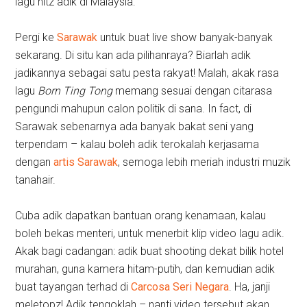
lagu hitz adik di Malaysia:
Pergi ke
Sarawak
untuk buat live show banyak-banyak
sekarang. Di situ kan ada pilihanraya? Biarlah adik
jadikannya sebagai satu pesta rakyat! Malah, akak rasa
lagu
Born Ting Tong
memang sesuai dengan citarasa
pengundi mahupun calon politik di sana. In fact, di
Sarawak sebenarnya ada banyak bakat seni yang
terpendam – kalau boleh adik terokalah kerjasama
dengan
artis Sarawak
, semoga lebih meriah industri muzik
tanahair.
Cuba adik dapatkan bantuan orang kenamaan, kalau
boleh bekas menteri, untuk menerbit klip video lagu adik.
Akak bagi cadangan: adik buat shooting dekat bilik hotel
murahan, guna kamera hitam-putih, dan kemudian adik
buat tayangan terhad di
Carcosa Seri Negara
. Ha, janji
meletopz! Adik tengoklah – nanti video tersebut akan