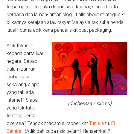
terpampang di muka depan suratkhabar, siaran berita
perdana dan laman-laman blog. It alls about strategi, dik:
bukannya kerajaan atau rakyat Malaysia tak suka benda
lucah, cuma adik kena pandai sikit buat packaging.
Adik fokus je
kepada carta luar
negara. Sebab
dalam zaman
globalisasi
sekarang, siapa
yang tak ada
internet? Siapa
(duchesssa / sxc.hu)
yang tak tahu
tentang berita
oversea? Tengok macam si rapper kat
Tunisia
tu,
El
Général
. (Adik dah cuba risik belum? Hensemkah?