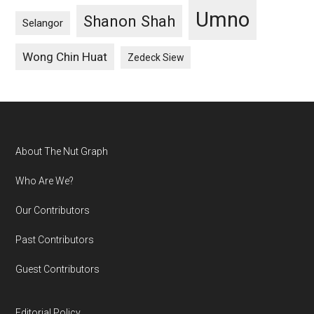
Umno
Shanon Shah
Selangor
Wong Chin Huat
Zedeck Siew
Footer
About The Nut Graph
Who Are We?
Our Contributors
Past Contributors
Guest Contributors
Editorial Policy