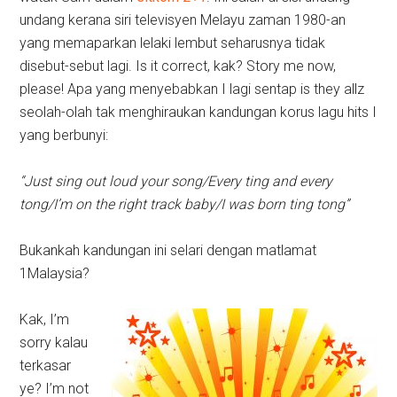
undang kerana siri televisyen Melayu zaman 1980-an
yang memaparkan lelaki lembut seharusnya tidak
disebut-sebut lagi. Is it correct, kak? Story me now,
please! Apa yang menyebabkan I lagi sentap is they allz
seolah-olah tak menghiraukan kandungan korus lagu hits I
yang berbunyi:
“Just sing out loud your song/Every ting and every
tong/I’m on the right track baby/I was born ting tong”
Bukankah kandungan ini selari dengan matlamat
1Malaysia?
Kak, I’m
sorry kalau
terkasar
ye? I’m not