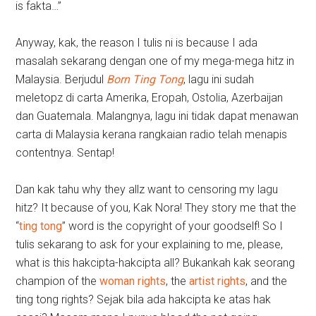
is fakta…”
Anyway, kak, the reason I tulis ni is because I ada
masalah sekarang dengan one of my mega-mega hitz in
Malaysia. Berjudul
Born Ting Tong
, lagu ini sudah
meletopz di carta Amerika, Eropah, Ostolia, Azerbaijan
dan Guatemala. Malangnya, lagu ini tidak dapat menawan
carta di Malaysia kerana rangkaian radio telah menapis
contentnya. Sentap!
Dan kak tahu why they allz want to censoring my lagu
hitz? It because of you, Kak Nora! They story me that the
“
ting tong
” word is the copyright of your goodself! So I
tulis sekarang to ask for your explaining to me, please,
what is this hakcipta-hakcipta all? Bukankah kak seorang
champion of the
woman rights
, the
artist rights
, and the
ting tong rights? Sejak bila ada hakcipta ke atas hak