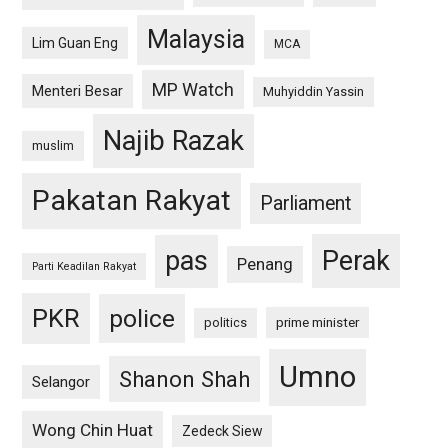
Malaysia
Lim Guan Eng
MCA
MP Watch
Menteri Besar
Muhyiddin Yassin
Najib Razak
muslim
Pakatan Rakyat
Parliament
pas
Perak
Penang
Parti Keadilan Rakyat
PKR
police
politics
prime minister
Umno
Shanon Shah
Selangor
Wong Chin Huat
Zedeck Siew