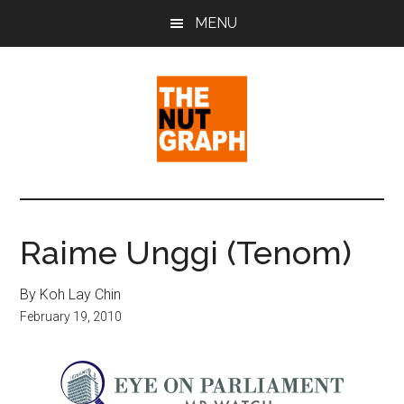
Skip
Skip
Skip
MENU
to
to
to
main
primary
footer
content
sidebar
The
Making
Sense
Nut
of
Raime Unggi (Tenom)
Politics
Graph
&
By Koh Lay Chin
Pop
February 19, 2010
Culture