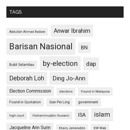
TAGS
Anwar Ibrahim
Abdullah Ahmad Badawi
Barisan Nasional
BN
by-election
dap
Bukit Selambau
Deborah Loh
Ding Jo-Ann
Election Commission
Found in Malaysia
elections
Found in Quotation
Gan Pei Ling
government
islam
ISA
high court
Hishammuddin Hussein
Jacqueline Ann Surin
KW Mak
Khairy Jamaluddin