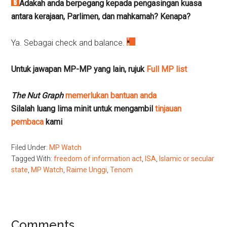
Adakah anda berpegang kepada pengasingan kuasa
antara kerajaan, Parlimen, dan mahkamah? Kenapa?
Ya. Sebagai check and balance.
Untuk jawapan MP-MP yang lain, rujuk
Full MP list
The Nut Graph
memerlukan bantuan anda
Silalah luang lima minit untuk mengambil
tinjauan
pembaca
kami
Filed Under:
MP Watch
Tagged With:
freedom of information act
,
ISA
,
Islamic or secular
state
,
MP Watch
,
Raime Unggi
,
Tenom
Reader
Comments