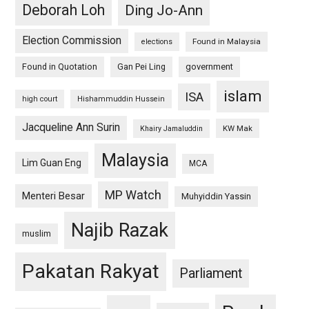
Deborah Loh
Ding Jo-Ann
Election Commission
Found in Malaysia
elections
Found in Quotation
Gan Pei Ling
government
islam
ISA
high court
Hishammuddin Hussein
Jacqueline Ann Surin
KW Mak
Khairy Jamaluddin
Malaysia
Lim Guan Eng
MCA
MP Watch
Menteri Besar
Muhyiddin Yassin
Najib Razak
muslim
Pakatan Rakyat
Parliament