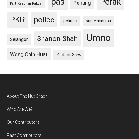
pas
Perak
Penang
Parti Keadilan Rakyat
PKR
police
politics
prime minister
Umno
Shanon Shah
Selangor
Wong Chin Huat
Zedeck Siew
Footer
About The Nut Graph
Who Are We?
Our Contributors
Past Contributors