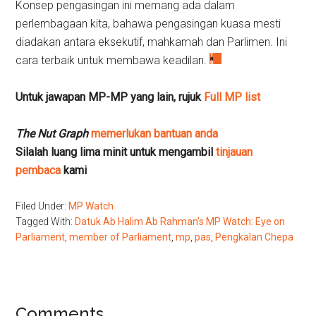
Konsep pengasingan ini memang ada dalam
perlembagaan kita, bahawa pengasingan kuasa mesti
diadakan antara eksekutif, mahkamah dan Parlimen. Ini
cara terbaik untuk membawa keadilan.
Untuk jawapan MP-MP yang lain, rujuk
Full MP list
The Nut Graph
memerlukan bantuan anda
Silalah luang lima minit untuk mengambil
tinjauan
pembaca
kami
Filed Under:
MP Watch
Tagged With:
Datuk Ab Halim Ab Rahman's MP Watch: Eye on
Parliament
,
member of Parliament
,
mp
,
pas
,
Pengkalan Chepa
Reader
Comments