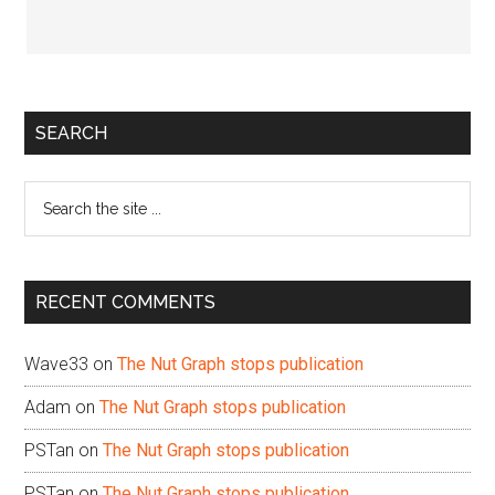
Primary
SEARCH
Sidebar
Search
the
site
...
RECENT COMMENTS
Wave33
on
The Nut Graph stops publication
Adam
on
The Nut Graph stops publication
PSTan
on
The Nut Graph stops publication
PSTan
on
The Nut Graph stops publication