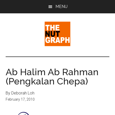
Skip
Skip
Skip
MENU
to
to
to
main
primary
footer
content
sidebar
The
Making
Sense
Nut
of
Ab Halim Ab Rahman
Politics
Graph
(Pengkalan Chepa)
&
Pop
Culture
By Deborah Loh
February 17, 2010