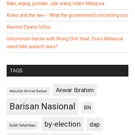
Babi, anjing, pondan: Jijik orang Islam Malaysia
Kidex and the law – What the government’s not telling you
Beyond Dyana Sofya
Uncommon Sense with Wong Chin Huat: Does Malaysia
need hate speech laws?
TAGS
Anwar Ibrahim
Abdullah Ahmad Badawi
Barisan Nasional
BN
by-election
dap
Bukit Selambau