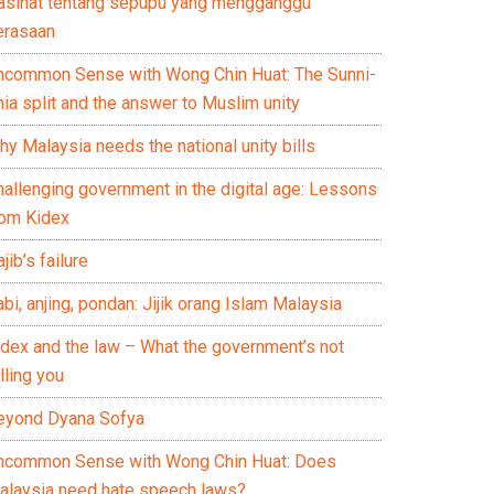
asihat tentang sepupu yang mengganggu
erasaan
ncommon Sense with Wong Chin Huat: The Sunni-
ia split and the answer to Muslim unity
y Malaysia needs the national unity bills
hallenging government in the digital age: Lessons
rom Kidex
jib’s failure
bi, anjing, pondan: Jijik orang Islam Malaysia
idex and the law – What the government’s not
lling you
eyond Dyana Sofya
ncommon Sense with Wong Chin Huat: Does
alaysia need hate speech laws?