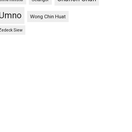
Umno
Wong Chin Huat
Zedeck Siew