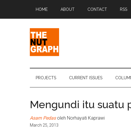
Skip
Skip
Skip
Skip
HOME
ABOUT
CONTACT
RSS
to
to
to
to
main
secondary
primary
footer
content
menu
sidebar
The
Making
Sense
Nut
of
PROJECTS
CURRENT ISSUES
COLUM
Politics
Graph
&
Pop
Mengundi itu suatu 
Culture
Asam Pedas
oleh Norhayati Kaprawi
March 25, 2013