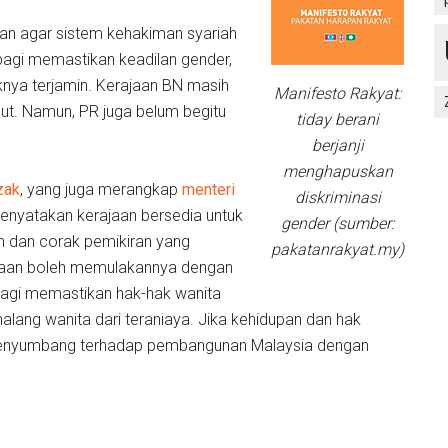
n agar sistem kehakiman syariah
bagi memastikan keadilan gender,
aknya terjamin. Kerajaan BN masih
Manifesto Rakyat:
ut. Namun, PR juga belum begitu
tiday berani
berjanji
menghapuskan
zak
, yang juga merangkap
menteri
diskriminasi
menyatakan kerajaan bersedia untuk
gender (sumber:
 dan corak pemikiran yang
pakatanrakyat.my)
jaan boleh memulakannya dengan
agi memastikan hak-hak wanita
alang wanita dari teraniaya. Jika kehidupan dan hak
 menyumbang terhadap pembangunan Malaysia dengan