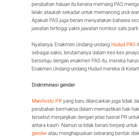
perubahan haluan itu kerana memang PAS menga
lelaki ataukah sekadar untuk memancing undi wa
Apakah PAS juga berani menyatakan bahawa seca
jawatan tertinggi yakni jawatan nombor satu parti
Nyatanya, Enakmen Undang-undang
Hudud PAS
m
sebagai saksi, terutamanya dalam kes-kes jenayah
bersetuju dengan enakmen PAS itu, mereka haru
Enakmen Undang-undang Hudud mereka di Kelant
Diskriminasi gender
Manifesto PR
yang baru dilancarkan juga tidak d
perubahan bermakna dalam memastikan hak-hak w
tersebut menjanjikan dengan jelas hasrat PR unt
antara kaum. Namun ia tidak berani berjanji unt
gender
atau menghapuskan sebarang bentuk disk