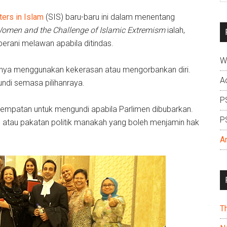
si
ters in Islam
(SIS) baru-baru ini dalam menentang
...
omen and the Challenge of Islamic Extremism
ialah,
 berani melawan apabila ditindas.
W
inya menggunakan kekerasan atau mengorbankan diri.
A
ndi semasa pilihanraya.
P
esempatan untuk mengundi apabila Parlimen dibubarkan.
P
n atau pakatan politik manakah yang boleh menjamin hak
A
T