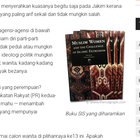
an menyerahkan kuasanya begitu saja pada Jakim kerana
ng paling arif sekali dan tidak mungkin salah.
agensi-agensi di bawah
m diri parti-parti
idak peduli atau mungkin
ideologi politik mungkin
k wanita, kadang-kadang
anyak bezanya.
i yang perempuan?
katan Rakyat (PR) kedua-
ak mahu — menambah
ka yang mempunyai
Buku SIS yang diharamkan
ai calon wanita di pilihanraya ke13 ini. Apakah