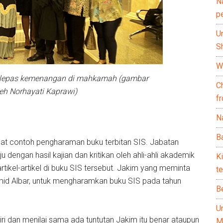
N
p
U
Sh
Wh
selepas kemenangan di mahkamah (gambar
C
eh Norhayati Kaprawi)
f
Na
Ba
lihat contoh pengharaman buku terbitan SIS. Jabatan
 dengan hasil kajian dan kritikan oleh ahli-ahli akademik
K
tikel-artikel di buku SIS tersebut. Jakim yang meminta
te
mid Albar, untuk mengharamkan buku SIS pada tahun
B
U
ri dan menilai sama ada tuntutan Jakim itu benar ataupun
M