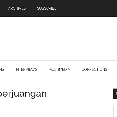
ARCHIVES
SUBSCRIBE
NS
INTERVIEWS
MULTIMEDIA
CORRECTIONS
perjuangan
S
th