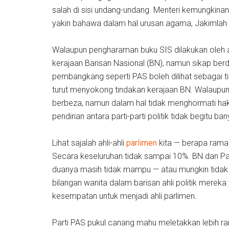
salah di sisi undang-undang. Menteri kemungkin
yakin bahawa dalam hal urusan agama, Jakimlah ya
Walaupun pengharaman buku SIS dilakukan oleh 
kerajaan Barisan Nasional (BN), namun sikap berdia
pembangkang seperti PAS boleh dilihat sebagai t
turut menyokong tindakan kerajaan BN. Walaupun 
berbeza, namun dalam hal tidak menghormati ha
pendirian antara parti-parti politik tidak begitu b
Lihat sajalah ahli-ahli
parlimen
kita — berapa rama
Secara keseluruhan tidak sampai 10%. BN dan Pa
duanya masih tidak mampu — atau mungkin tid
bilangan wanita dalam barisan ahli politik mere
kesempatan untuk menjadi ahli parlimen.
Parti PAS pukul canang mahu meletakkan lebih ram