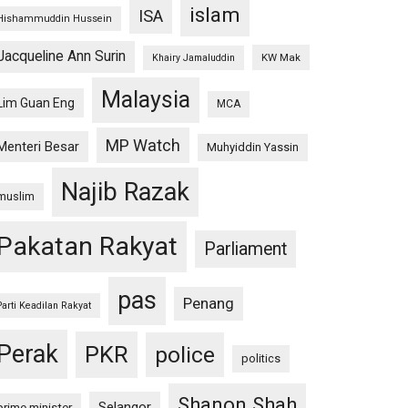
islam
ISA
Hishammuddin Hussein
Jacqueline Ann Surin
KW Mak
Khairy Jamaluddin
Malaysia
Lim Guan Eng
MCA
MP Watch
Menteri Besar
Muhyiddin Yassin
Najib Razak
muslim
Pakatan Rakyat
Parliament
pas
Penang
Parti Keadilan Rakyat
Perak
PKR
police
politics
Shanon Shah
Selangor
prime minister