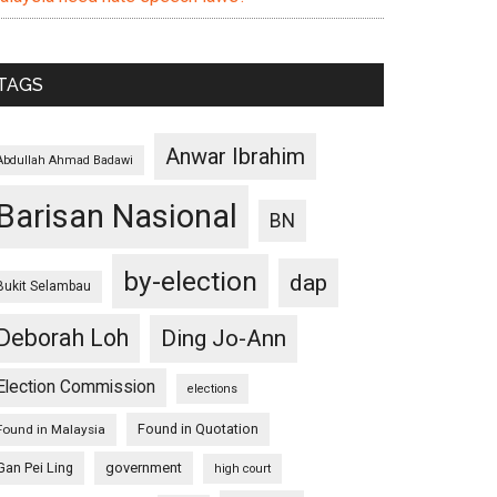
TAGS
Anwar Ibrahim
Abdullah Ahmad Badawi
Barisan Nasional
BN
by-election
dap
Bukit Selambau
Deborah Loh
Ding Jo-Ann
Election Commission
elections
Found in Quotation
Found in Malaysia
Gan Pei Ling
government
high court