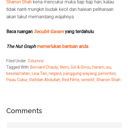
Shanon Shah
kena mencukur muka tiap-tiap hari, kalau
tidak nanti mungkin budak kecil dan haiwan peliharaan
akan takut memandang wajahnya.
Baca ruangan
Secubit Garam
yang terdahulu
The Nut Graph
memerlukan bantuan anda
Filed Under:
Columns
Tagged With:
Bernard Chauly
,
filem
,
Gol & Gincu
,
haram
,
isu
,
keselamatan
,
Lina Tan
,
negara
,
panggung wayang
,
penonton
,
Pisau Cukur
,
Rafidah Abdullah
,
Red Films
,
sensitif
,
Shanon Shah
Reader
Comments
Interactions