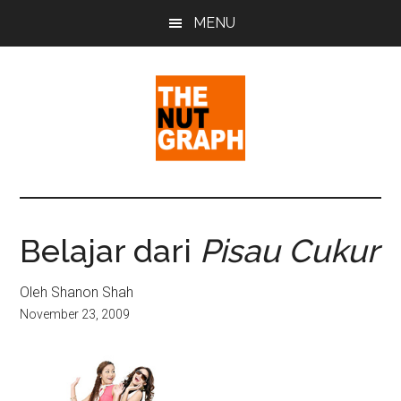
Skip
Skip
Skip
MENU
to
to
to
main
primary
footer
content
sidebar
The
Making
Sense
Nut
of
Belajar dari
Pisau Cukur
Politics
Graph
&
Oleh Shanon Shah
Pop
November 23, 2009
Culture