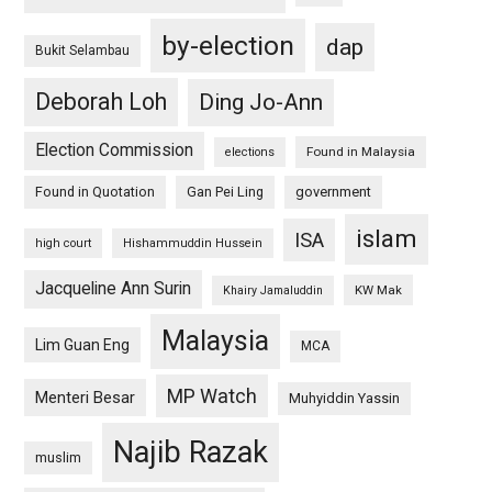
by-election
dap
Bukit Selambau
Deborah Loh
Ding Jo-Ann
Election Commission
Found in Malaysia
elections
Found in Quotation
Gan Pei Ling
government
islam
ISA
high court
Hishammuddin Hussein
Jacqueline Ann Surin
KW Mak
Khairy Jamaluddin
Malaysia
Lim Guan Eng
MCA
MP Watch
Menteri Besar
Muhyiddin Yassin
Najib Razak
muslim