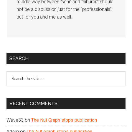
middle way between “seni” and “hiburan” should
not be a discussion just for the “professionals”,
but for you and me as well.
Primary
SEARCH
Sidebar
Search
the
site
...
RECENT COMMENTS
Wave33
on
The Nut Graph stops publication
Adam
on
The Nut Graph stops publication