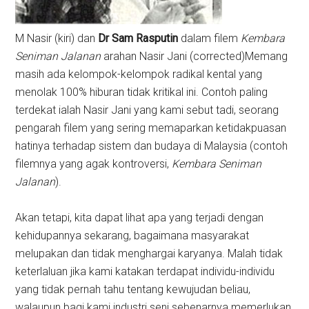
M Nasir (kiri) dan
Dr Sam Rasputin
dalam filem
Kembara
Seniman Jalanan
arahan Nasir Jani (corrected)
Memang
masih ada kelompok-kelompok radikal kental yang
menolak 100% hiburan tidak kritikal ini. Contoh paling
terdekat ialah Nasir Jani yang kami sebut tadi, seorang
pengarah filem yang sering memaparkan ketidakpuasan
hatinya terhadap sistem dan budaya di Malaysia (contoh
filemnya yang agak kontroversi,
Kembara Seniman
Jalanan
).
Akan tetapi, kita dapat lihat apa yang terjadi dengan
kehidupannya sekarang, bagaimana masyarakat
melupakan dan tidak menghargai karyanya. Malah tidak
keterlaluan jika kami katakan terdapat individu-individu
yang tidak pernah tahu tentang kewujudan beliau,
walaupun bagi kami industri seni sebenarnya memerlukan