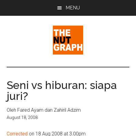
Skip
Skip
Skip
MENU
to
to
to
main
primary
footer
content
sidebar
The
Making
Sense
Nut
of
Seni vs hiburan: siapa
Politics
Graph
juri?
&
Pop
Culture
Oleh Fared Ayam dan Zahiril Adzim
August 18, 2008
Corrected
on 18 Aug 2008 at 3.00pm