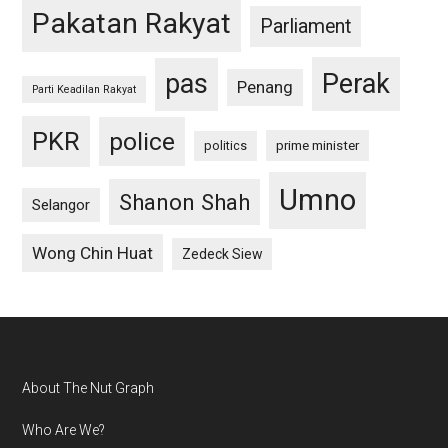
Pakatan Rakyat
Parliament
pas
Perak
Penang
Parti Keadilan Rakyat
PKR
police
politics
prime minister
Umno
Shanon Shah
Selangor
Wong Chin Huat
Zedeck Siew
Footer
About The Nut Graph
Who Are We?